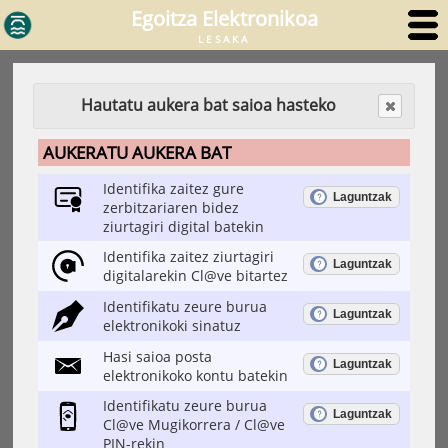
Egoitza Elektronikoa
LESAKA
Hautatu aukera bat saioa hasteko