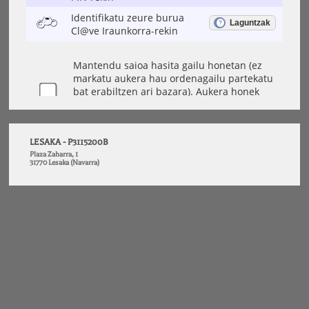
LESAKA - P3115200B
Plaza Zaharra, 1
31770 Lesaka (Navarra)