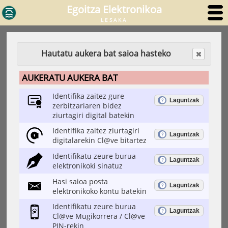
Egoitza Elektronikoa
LESAKA
Hautatu aukera bat saioa hasteko