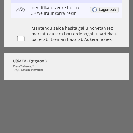
LESAKA - P3115200B
Plaza Zaharra, 1
31770 Lesaka (Navarra)