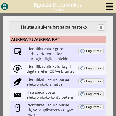
Egoitza Elektronikoa
LESAKA
Hautatu aukera bat saioa hasteko