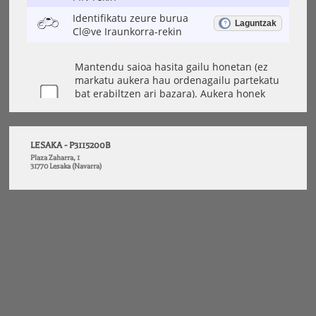
LESAKA - P3115200B
Plaza Zaharra, 1
31770 Lesaka (Navarra)