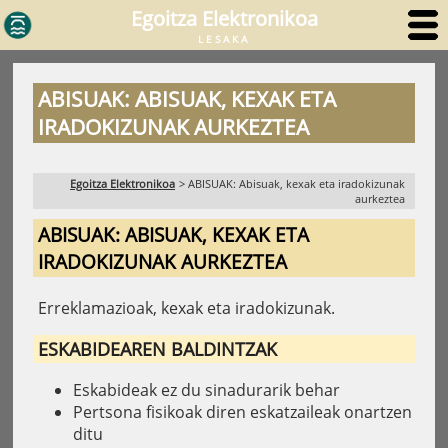
Egoitza Elektronikoa
LESAKA
ABISUAK: ABISUAK, KEXAK ETA
IRADOKIZUNAK AURKEZTEA
Egoitza Elektronikoa
>
ABISUAK: Abisuak, kexak eta iradokizunak
aurkeztea
ABISUAK: ABISUAK, KEXAK ETA
IRADOKIZUNAK AURKEZTEA
Erreklamazioak, kexak eta iradokizunak.
ESKABIDEAREN BALDINTZAK
Eskabideak ez du sinadurarik behar
Pertsona fisikoak diren eskatzaileak onartzen
ditu