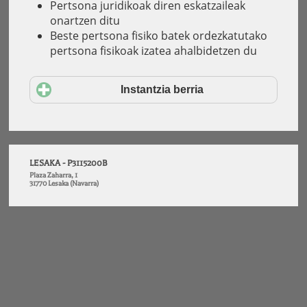
Pertsona juridikoak diren eskatzaileak
onartzen ditu
Beste pertsona fisiko batek ordezkatutako
pertsona fisikoak izatea ahalbidetzen du
Instantzia berria
LESAKA - P3115200B
Plaza Zaharra, 1
31770 Lesaka (Navarra)