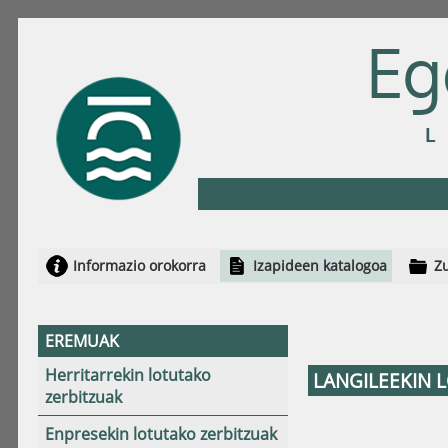
Eg
Informazio orokorra
Izapideen katalogoa
Zu
EREMUAK
Herritarrekin lotutako
LANGILEEKIN 
zerbitzuak
Enpresekin lotutako zerbitzuak