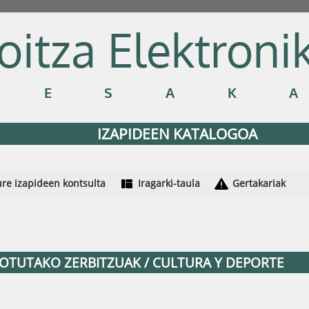
oitza Elektroni
LESAK
IZAPIDEEN KATALOGOA
re izapideen kontsulta
Iragarki-taula
Gertakariak
LOTUTAKO ZERBITZUAK / CULTURA Y DEPORTE