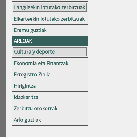
Langileekin lotutako zerbitzuak
Elkarteekin lotutako zerbitzuak
Eremu guztiak
ARLOAK
Cultura y deporte
Ekonomia eta Finantzak
Erregistro Zibila
Hirigintza
Idazkaritza
Zerbitzu orokorrak
Arlo guztiak