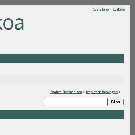
Castellano
Euskara
koa
A
Egoitza Elektronikoa
>
Izapideen katalogoa
>