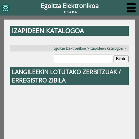
Egoitza Elektronikoa
LESAKA
IZAPIDEEN KATALOGOA
Egoitza Elektronikoa
>
Izapideen katalogoa
>
LANGILEEKIN LOTUTAKO ZERBITZUAK /
ERREGISTRO ZIBILA