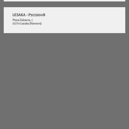
LESAKA - P3115200B
Plaza Zaharra, 1
31770 Lesaka (Navarra)