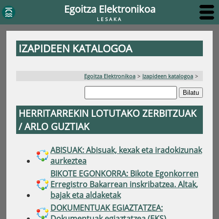
Egoitza Elektronikoa
LESAKA
IZAPIDEEN KATALOGOA
Egoitza Elektronikoa
>
Izapideen katalogoa
>
HERRITARREKIN LOTUTAKO ZERBITZUAK
/ ARLO GUZTIAK
ABISUAK: Abisuak, kexak eta iradokizunak
aurkeztea
BIKOTE EGONKORRA: Bikote Egonkorren
Erregistro Bakarrean inskribatzea. Altak,
bajak eta aldaketak
DOKUMENTUAK EGIAZTATZEA:
Dokumentuak egiaztatzea (EKS)