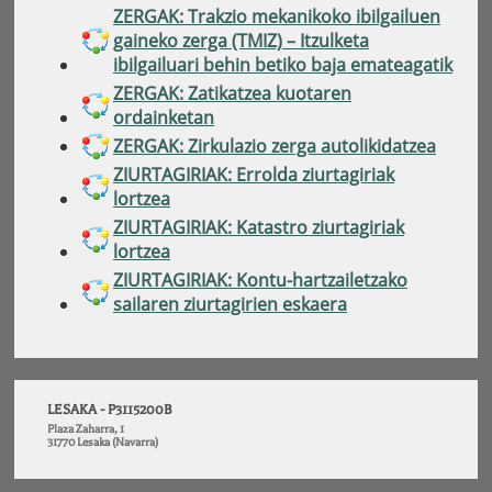
ZERGAK: Trakzio mekanikoko ibilgailuen
gaineko zerga (TMIZ) – Itzulketa
ibilgailuari behin betiko baja emateagatik
ZERGAK: Zatikatzea kuotaren
ordainketan
ZERGAK: Zirkulazio zerga autolikidatzea
ZIURTAGIRIAK: Errolda ziurtagiriak
lortzea
ZIURTAGIRIAK: Katastro ziurtagiriak
lortzea
ZIURTAGIRIAK: Kontu-hartzailetzako
sailaren ziurtagirien eskaera
LESAKA - P3115200B
Plaza Zaharra, 1
31770 Lesaka (Navarra)