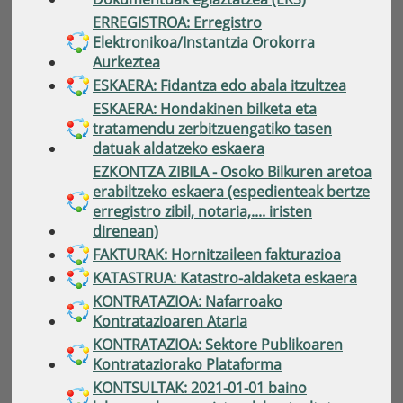
ERREGISTROA: Erregistro
Elektronikoa/Instantzia Orokorra
Aurkeztea
ESKAERA: Fidantza edo abala itzultzea
ESKAERA: Hondakinen bilketa eta
tratamendu zerbitzuengatiko tasen
datuak aldatzeko eskaera
EZKONTZA ZIBILA - Osoko Bilkuren aretoa
erabiltzeko eskaera (espedienteak bertze
erregistro zibil, notaria,.... iristen
direnean)
FAKTURAK: Hornitzaileen fakturazioa
KATASTRUA: Katastro-aldaketa eskaera
KONTRATAZIOA: Nafarroako
Kontratazioaren Ataria
KONTRATAZIOA: Sektore Publikoaren
Kontrataziorako Plataforma
KONTSULTAK: 2021-01-01 baino