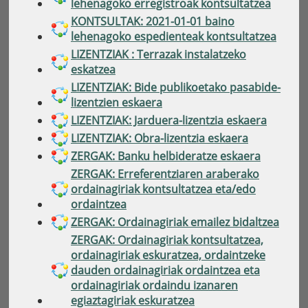
lehenagoko erregistroak kontsultatzea
KONTSULTAK: 2021-01-01 baino
lehenagoko espedienteak kontsultatzea
LIZENTZIAK : Terrazak instalatzeko
eskatzea
LIZENTZIAK: Bide publikoetako pasabide-
lizentzien eskaera
LIZENTZIAK: Jarduera-lizentzia eskaera
LIZENTZIAK: Obra-lizentzia eskaera
ZERGAK: Banku helbideratze eskaera
ZERGAK: Erreferentziaren araberako
ordainagiriak kontsultatzea eta/edo
ordaintzea
ZERGAK: Ordainagiriak emailez bidaltzea
ZERGAK: Ordainagiriak kontsultatzea,
ordainagiriak eskuratzea, ordaintzeke
dauden ordainagiriak ordaintzea eta
ordainagiriak ordaindu izanaren
egiaztagiriak eskuratzea